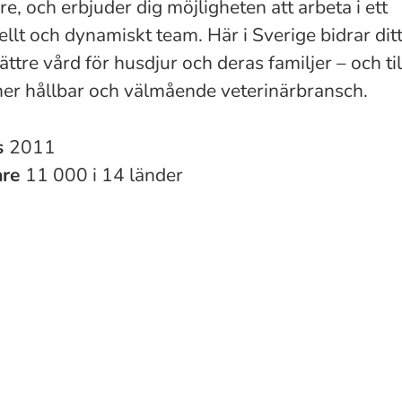
e, och erbjuder dig möjligheten att arbeta i ett
llt och dynamiskt team. Här i Sverige bidrar dit
 bättre vård för husdjur och deras familjer – och til
mer hållbar och välmående veterinärbransch.
s
2011
are
11 000 i 14 länder