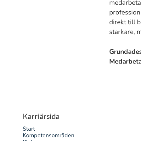
medarbetar
professione
direkt till
starkare, 
Grundade
Medarbet
Karriärsida
Start
Kompetensområden