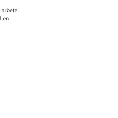
t arbete
l en