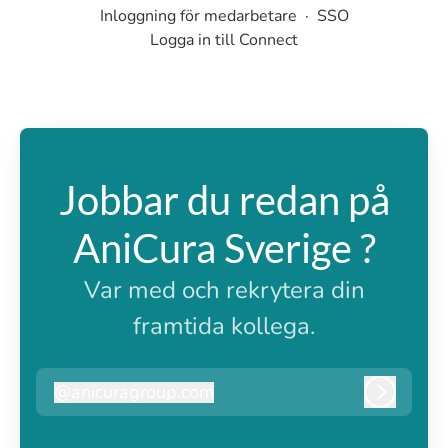
Inloggning för medarbetare
·
SSO
Logga in till Connect
Jobbar du redan på
AniCura Sverige ?
Var med och rekrytera din
framtida kollega.
@
anicuragroup.com
anicuragroup.com
Logga i