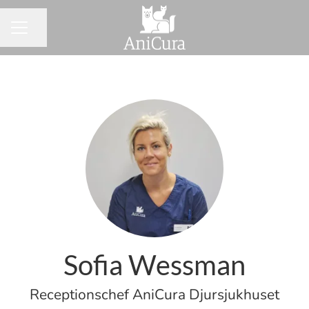
Dela sidan
KARRIÄRMENY
Sofia Wessman
Receptionschef AniCura Djursjukhuset