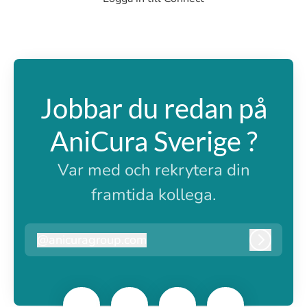
Jobbar du redan på
AniCura Sverige ?
Var med och rekrytera din
framtida kollega.
@
anicuragroup.com
anicuragroup.com
Logga i