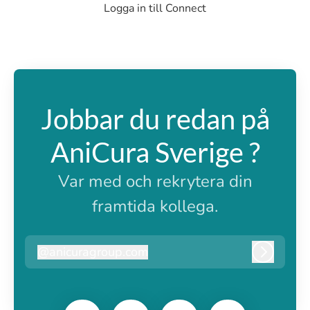
Logga in till Connect
Jobbar du redan på
AniCura Sverige ?
Var med och rekrytera din
framtida kollega.
@
anicuragroup.com
anicuragroup.com
Logga i