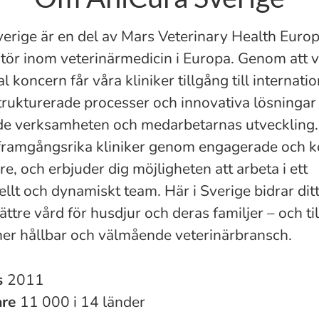
erige är en del av Mars Veterinary Health Europ
tör inom veterinärmedicin i Europa. Genom att v
l koncern får våra kliniker tillgång till internatio
strukturerade processer och innovativa lösninga
de verksamheten och medarbetarnas utveckling.
 framgångsrika kliniker genom engagerade och 
e, och erbjuder dig möjligheten att arbeta i ett
llt och dynamiskt team. Här i Sverige bidrar dit
 bättre vård för husdjur och deras familjer – och til
mer hållbar och välmående veterinärbransch.
s
2011
are
11 000 i 14 länder