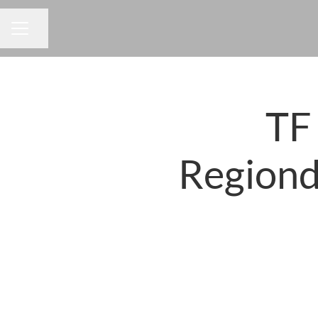
Dela sidan
KARRIÄRMENY
TF 
Regiond