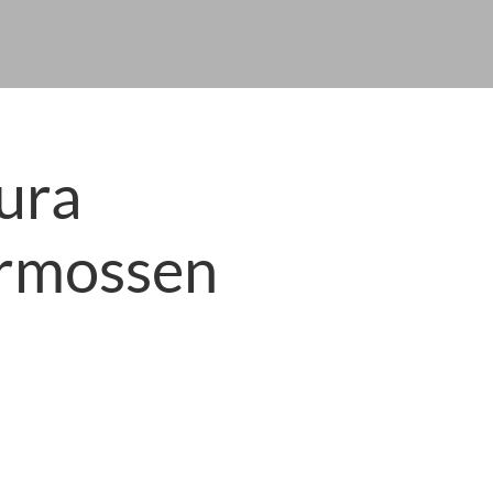
Cura
armossen