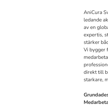
AniCura Sv
ledande ak
av en globa
expertis, 
stärker bå
Vi bygger
medarbetar
professione
direkt till
starkare, 
Grundade
Medarbet