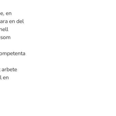
e, en
ara en del
nell
r som
kompetenta
t arbete
l en