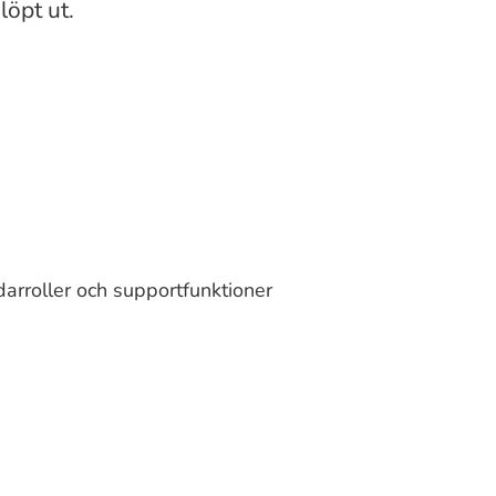
löpt ut.
arroller och supportfunktioner