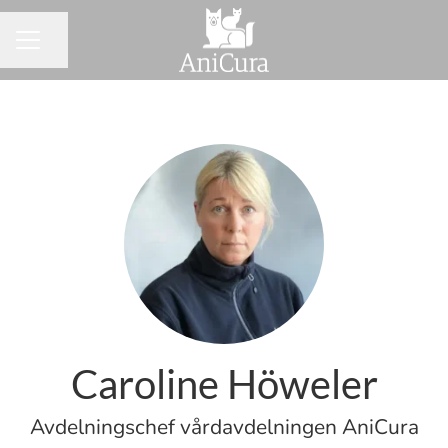
Dela sidan
KARRIÄRMENY
Caroline Höweler
Avdelningschef vårdavdelningen AniCura