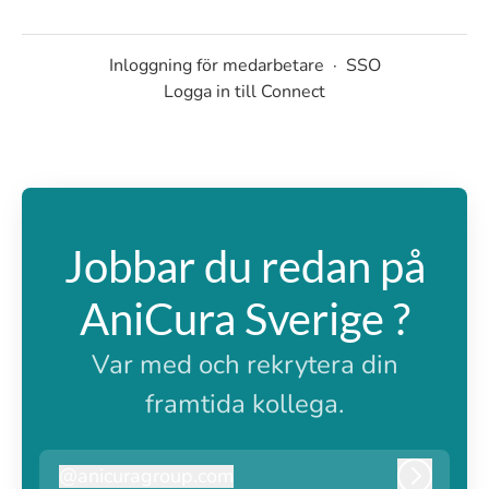
Inloggning för medarbetare
·
SSO
Logga in till Connect
Jobbar du redan på
AniCura Sverige ?
Var med och rekrytera din
framtida kollega.
@
anicuragroup.com
anicuragroup.com
Logga i