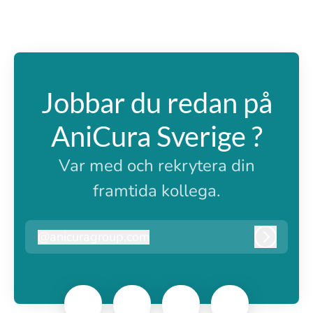
Jobbar du redan på
AniCura Sverige ?
Var med och rekrytera din
framtida kollega.
@
anicuragroup.com
anicuragroup.com
Logga i