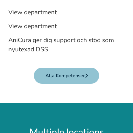
Student/nyutexad Leg.
Veterinär
Djursjukskötare: jobb, praktik,
View department
sommarjobb och extrajobb
View department
AniCura ger dig support och stöd som
nyutexad DSS
Alla Kompetenser
Multiple locations