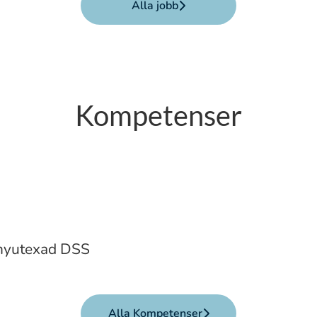
Alla jobb
Kompetenser
skötare: jobb, praktik, sommarjobb och 
 nyutexad DSS
Alla Kompetenser