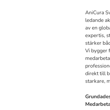
AniCura Sv
ledande ak
av en globa
expertis, 
stärker bå
Vi bygger
medarbetar
professione
direkt till
starkare, 
Grundade
Medarbet