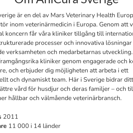
erige är en del av Mars Veterinary Health Europ
tör inom veterinärmedicin i Europa. Genom att v
l koncern får våra kliniker tillgång till internatio
strukturerade processer och innovativa lösninga
de verksamheten och medarbetarnas utveckling.
 framgångsrika kliniker genom engagerade och 
e, och erbjuder dig möjligheten att arbeta i ett
llt och dynamiskt team. Här i Sverige bidrar dit
 bättre vård för husdjur och deras familjer – och til
mer hållbar och välmående veterinärbransch.
s
2011
are
11 000 i 14 länder