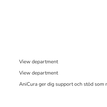
Övriga kliniska roller
Veterinär
View department
Student/nyutexad Leg. Djursjuk
View department
AniCura ger dig support och stöd som