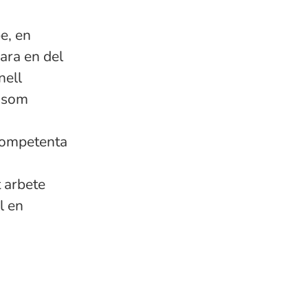
e, en
ara en del
nell
r som
kompetenta
t arbete
l en