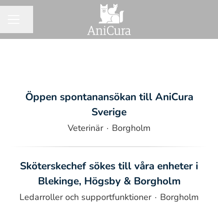
Dela sidan
KARRIÄRMENY
Öppen spontanansökan till AniCura
Sverige
Veterinär
·
Borgholm
Sköterskechef sökes till våra enheter i
Blekinge, Högsby & Borgholm
Ledarroller och supportfunktioner
·
Borgholm