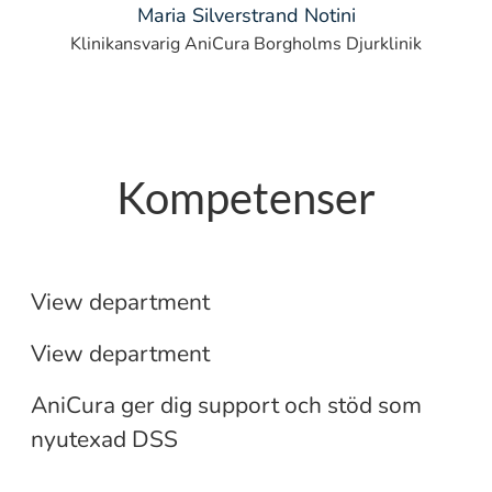
Maria Silverstrand Notini
Klinikansvarig AniCura Borgholms Djurklinik
Kompetenser
Övriga kliniska roller
Student/nyutexad Leg.
Veterinär
Djursjukskötare: jobb, praktik,
View department
sommarjobb och extrajobb
View department
AniCura ger dig support och stöd som
nyutexad DSS